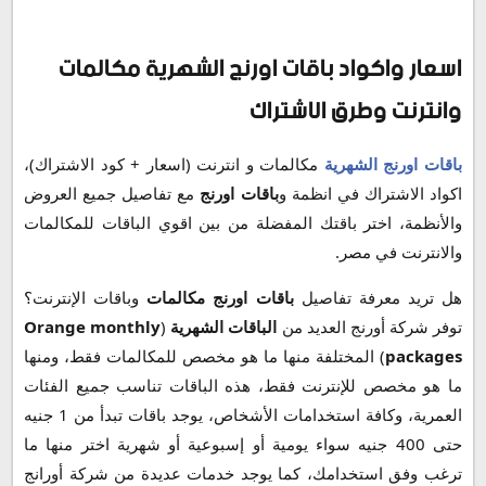
اسعار واكواد باقات اورنج الشهرية مكالمات وانترنت وطرق
الاشتراك
اسعار واكواد باقات اورنج الشهرية مكالمات
باقات اورنج للمكالمات
باقات اورنج انترنت
وانترنت وطرق الاشتراك
باقات النت الإضافية
طريقة تجديد باقة اورنج
باقات اورنج الشهرية
مكالمات و انترنت (اسعار + كود الاشتراك)،
الغاء خدمات اورنج
اكواد الاشتراك في انظمة و
باقات اورنج
مع تفاصيل جميع العروض
كيفية الغاء باقات اورنج
والأنظمة، اختر باقتك المفضلة من بين اقوي الباقات للمكالمات
طريقة تحويل رصيد اورنج
والانترنت في مصر.
هل تريد معرفة تفاصيل
باقات اورنج مكالمات
وباقات الإنترنت؟
توفر شركة أورنج العديد من
الباقات الشهرية
(
Orange monthly
packages
) المختلفة منها ما هو مخصص للمكالمات فقط، ومنها
ما هو مخصص للإنترنت فقط، هذه الباقات تناسب جميع الفئات
العمرية، وكافة استخدامات الأشخاص، يوجد باقات تبدأ من 1 جنيه
حتى 400 جنيه سواء يومية أو إسبوعية أو شهرية اختر منها ما
ترغب وفق استخدامك، كما يوجد خدمات عديدة من شركة أورانج