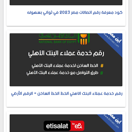
كود معرفة رقم اتصالات مصر 2023 في ثواني بسهوله
رقم خدمة عملاء البنك الاهلي الخط الخط الساخن + الرقم الأرضي