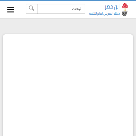
≡
-->