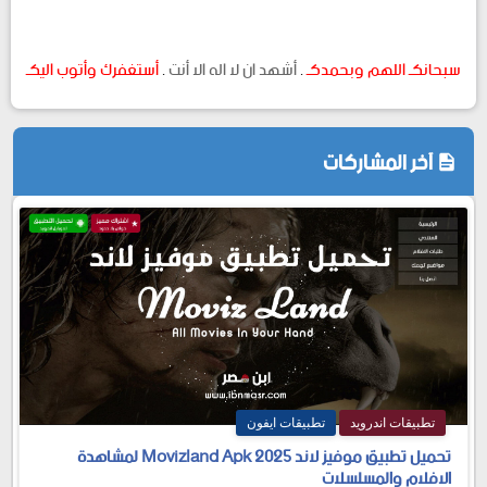
سبحانكـ اللهم وبحمدكـ
.
أشهد ان لا اله الا أنت
.
أستغفرك وأتوب اليكـ
آخر المشاركات
تطبيقات اندرويد
تطبيقات ايفون
تحميل تطبيق موفيز لاند 2025 Movizland Apk لمشاهدة
الافلام والمسلسلات