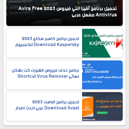
تحميل برنامج أفيرا انتي فيروس 2023 Avira Free
Antivirus مفعل عربي
تحميل برنامج كاسبر سكاي 2023
Download Kaspersky للكمبيوتر
مجانا
برنامج حذف فيروس الشورت كت بشكل
نهائي Shortcut Virus Remover
تحميل برنامج افاست 2023
Download Avast عربي احدث اصدار
مجانا