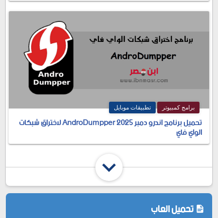
برامج كمبيوتر
تطبيقات موبايل
تحميل برنامج اندرو دمبر 2025 AndroDumpper لاختراق شبكات
الواي فاي
تحميل العاب