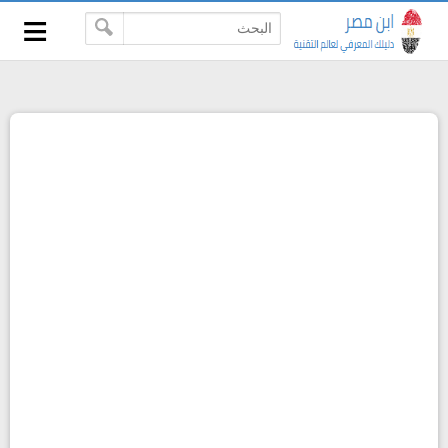
≡
-->