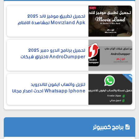
تحميل تطبيق موفيز لاند 2025
Movizland Apk لمشاهدة الافلام
والمسلسلات
تحميل برنامج اندرو دمبر 2025
AndroDumpper لاختراق شبكات
الواي فاي
تنزيل واتساب ايفون للاندرويد
Whatsapp Iphone احدث اصدار مجانا
برامج كمبيوتر